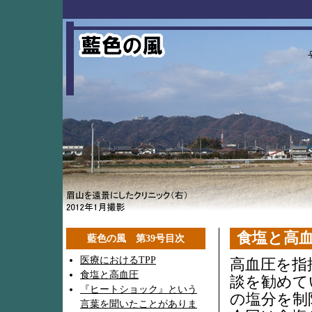
食塩と高
藍色の風 第39号目次
医療におけるTPP
高血圧を指
食塩と高血圧
談を勧めて
『ヒートショック』という
の塩分を制
言葉を聞いたことがありま