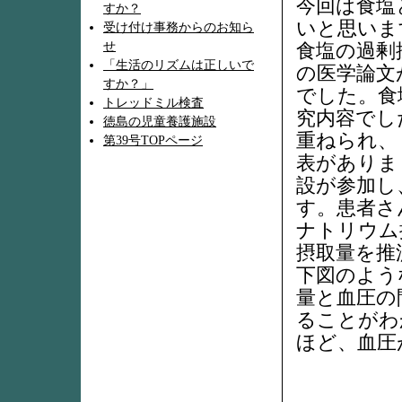
今回は食塩
すか？
いと思いま
受け付け事務からのお知ら
せ
食塩の過剰
「生活のリズムは正しいで
の医学論文
すか？」
でした。食
トレッドミル検査
究内容でし
徳島の児童養護施設
重ねられ、１
第39号TOPページ
表がありま
設が参加し
す。患者さ
ナトリウム
摂取量を推
下図のよう
量と血圧の
ることがわ
ほど、血圧