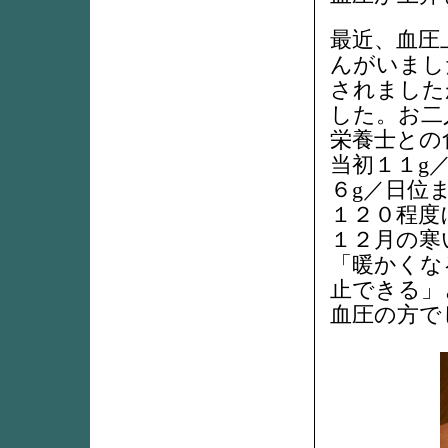
最近、血圧
んがいまし
されました
した。お二
栄養士との
当初１１g
６g／日位
１２０程度
１２月の寒
「暖かくな
止できる」
血圧の方で