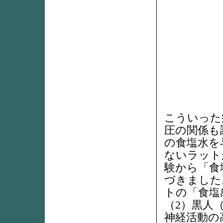
こういった
圧の関係も
の食塩水を
ないラット
験から「食
づきました
トの「食塩
（2）黒人
神経活動の