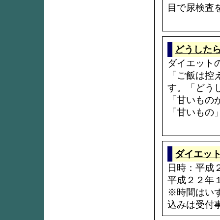
目で尿検査
どうした
ダイエット
「ご飯は控
す。「どう
「甘いもの
「甘いもの
ダイエッ
日時：平成
平成２２年
※時間はい
込みは受付