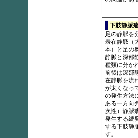
下肢静脈
足の静脈を
表在静脈（
本）と足の
静脈と深部
種類に分か
前後は深部
在静脈を流
が太くなっ
の発生方法
ある一方向
次性）静脈
発生する続
する下肢静
す。