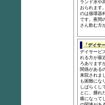
ランド水や
おられます
のは循環器
です。夜間
さん飲む方
「デイサ
デイサービ
れる方が最
ろあります
関係がある
来院されま
も困難にな
しばらくし
とに、腫れ
瘍になって
の関連があ