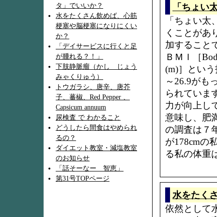
タ」でいいか？
「ちょい
水をたくさん飲めば、心筋
「ちょい太
梗塞や脳梗塞になりにくい
くことがあ
か？
加すること
「デイサービスに行くと足
ＢＭＩ［Bod
が腫れる？！」
下肢静脈瘤（かし じょう
(m)］とい
みゃくりゅう）
～26.9が
トウガラシ、唐辛、唐芥
られていま
子、蕃椒、Red Pepper 、
力が向上し
Capsicum annuum
意味し、肥
尿検査 で わかること
どうしたら間食はやめられ
の調査は７
るの？
が178cm
ダイエット教室・減塩教室
る私の体重は7
のお知らせ
「話そーなー 智恵」
第31号TOPページ
水をたく
依然として