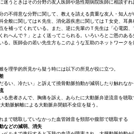
に迷うときはその分野の友人医師や急性期病院医師に相談すれ
の不得意な分野に関して、教えを請える貴重な友人・知人が
科全般に関してはＫ先生、消化器疾患に関してはＴ女史、耳鼻
点を補ってくれている。また、逆に先輩のＴ先生は「心電図、
くれへんで？」とよく送ってこられる。いろいろとご恩のある
いる。医師会の若い先生方もこのような互助のネットワークを
を理学的所見から疑う時には以下の所見が役に立つ。
右差
だるい、冷たい」と訴えて撓骨動脈拍動が減弱したり触れなか
流
いる患者さんで、胸痛を訴え、あらたに大動脈弁逆流音を聴取
 A型急性大動脈解離による大動脈弁閉鎖不全症を疑う。
れまで聴取していなかった血管雑音を頸部や腹部で聴取する
動などの減弱、消失
レベルまで進行すると下肢の血流が障害され、大腿動脈拍動が