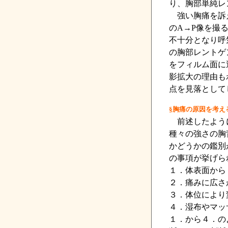
り、胸部単純レ
強い胸痛を訴え
のA→P像を撮
不十分となり呼
の胸部レントゲ
をフィルム面に
影拡大の理由も
点を見落として
§胸痛の原因を考え
前述したように
種々の強さの胸
かどうかの鑑別
の事項が挙げら
１．体表面から
２．痛みに広さ
３．体位により
４．湿布やマッ
１．から４．の