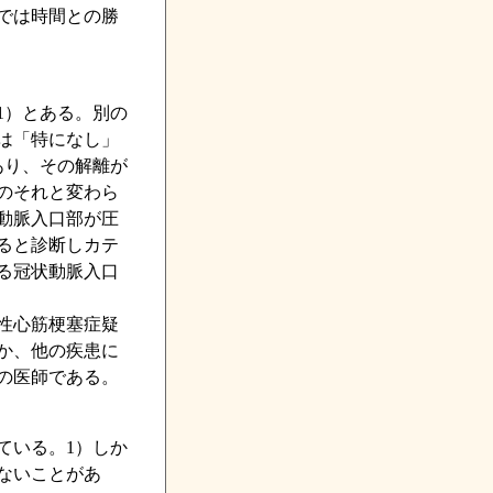
では時間との勝
1）とある。別の
は「特になし」
あり、その解離が
のそれと変わら
動脈入口部が圧
ると診断しカテ
る冠状動脈入口
性心筋梗塞症疑
か、他の疾患に
の医師である。
ている。1）しか
ないことがあ