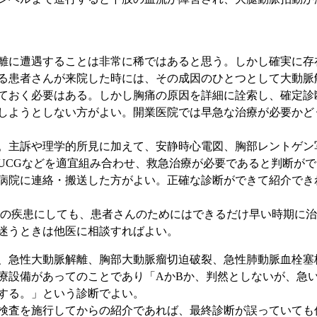
に遭遇することは非常に稀ではあると思う。しかし確実に存
る患者さんが来院した時には、その成因のひとつとして大動脈
ておく必要はある。しかし胸痛の原因を詳細に詮索し、確定診
しようとしない方がよい。開業医院では早急な治療が必要かど
。主訴や理学的所見に加えて、安静時心電図、胸部レントゲン
UCGなどを適宜組み合わせ、救急治療が必要であると判断が
病院に連絡・搬送した方がよい。正確な診断ができて紹介でき
疾患にしても、患者さんのためにはできるだけ早い時期に治
迷うときは他医に相談すればよい。
急性大動脈解離、胸部大動脈瘤切迫破裂、急性肺動脈血栓塞
療設備があってのことであり「AかBか、判然としないが、急
する。」という診断でよい。
査を施行してからの紹介であれば、最終診断が誤っていても