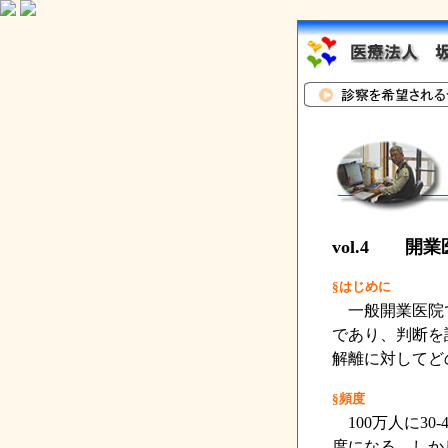
vol.4 開
§はじめに
一般開業医院で
であり、判断を
解離に対してど
§頻度
100万人に30
度になる。しかし