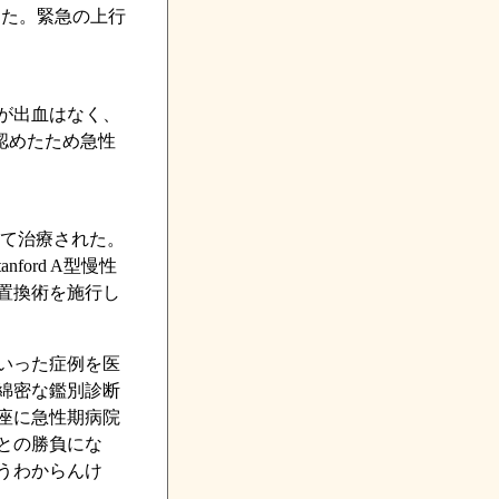
明した。緊急の上行
が出血はなく、
認めたため急性
て治療された。
ord A型慢性
置換術を施行し
いった症例を医
綿密な鑑別診断
座に急性期病院
との勝負にな
うわからんけ