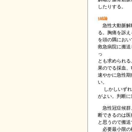
したりする。
§結論
急性大動脈解離
る。胸痛を訴え
を頭の隅におい
救急病院に搬送
っ
とも求められる
果のでる採血、
速やかに急性期
い。
しかしいずれの
がよい。判断に
急性冠症候群、
断できるのは医
と思うので搬送
必要最小限の検