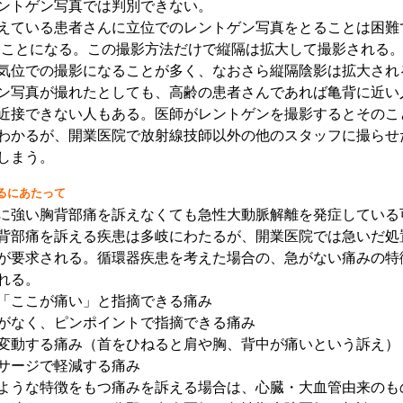
ントゲン写真では判別できない。
ている患者さんに立位でのレントゲン写真をとることは困難
ることになる。この撮影方法だけで縦隔は拡大して撮影される
気位での撮影になることが多く、なおさら縦隔陰影は拡大され
ン写真が撮れたとしても、高齢の患者さんであれば亀背に近い
近接できない人もある。医師がレントゲンを撮影するとそのこ
わかるが、開業医院で放射線技師以外の他のスタッフに撮らせ
しまう。
るにあたって
強い胸背部痛を訴えなくても急性大動脈解離を発症している
背部痛を訴える疾患は多岐にわたるが、開業医院では急いだ処
が要求される。循環器疾患を考えた場合の、急がない痛みの特
れる。
「ここが痛い」と指摘できる痛み
がなく、ピンポイントで指摘できる痛み
変動する痛み（首をひねると肩や胸、背中が痛いという訴え）
サージで軽減する痛み
ような特徴をもつ痛みを訴える場合は、心臓・大血管由来のも