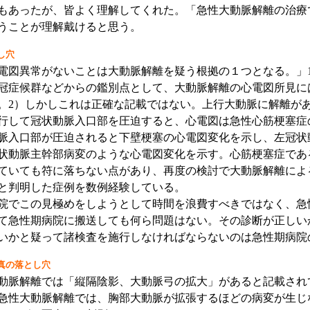
もあったが、皆よく理解してくれた。「急性大動脈解離の治療
うことが理解戴けると思う。
し穴
図異常がないことは大動脈解離を疑う根拠の１つとなる。」
冠症候群などからの鑑別点として、大動脈解離の心電図所見に
。2）しかしこれは正確な記載ではない。上行大動脈に解離が
行して冠状動脈入口部を圧迫すると、心電図は急性心筋梗塞症
脈入口部が圧迫されると下壁梗塞の心電図変化を示し、左冠状
状動脈主幹部病変のような心電図変化を示す。心筋梗塞症であ
ていても符に落ちない点があり、再度の検討で大動脈解離によ
と判明した症例を数例経験している。
でこの見極めをしようとして時間を浪費すべきではなく、急
て急性期病院に搬送しても何ら問題はない。その診断が正しい
いかと疑って諸検査を施行しなければならないのは急性期病院
真の落とし穴
脈解離では「縦隔陰影、大動脈弓の拡大」があると記載され
急性大動脈解離では、胸部大動脈が拡張するほどの病変が生じ