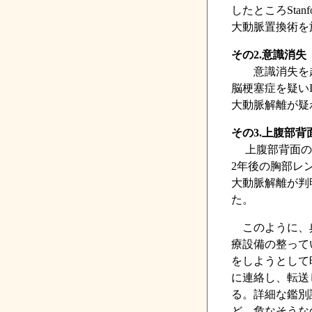
したところSta
大動脈置換術を
その2.意識消失
意識消失を起
脳梗塞症を疑い
大動脈解離が疑
その3.上腹部背
上腹部背面の痛
2年後の胸部レン
大動脈解離が判
た。
このように、典
療設備の整って
をしようとして
に連絡し、転送
る。詳細な鑑別
ど、危なそうな