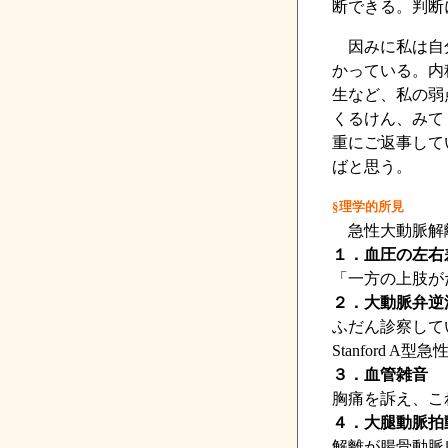
断できる。判断
因みに私は自分
かっている。内
生など、私の弱
くるけん、みて
重にご返事して
ばと思う。
§理学的所見
急性大動脈解離
１．血圧の左
「一方の上肢が
２．大動脈弁逆
ふだん診察して
Stanford
３．血管雑音
胸痛を訴え、こ
４．大腿動脈拍
解離が腸骨動脈