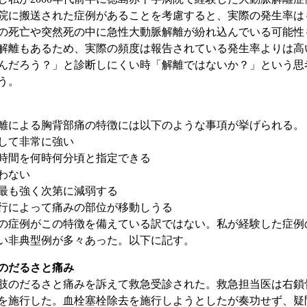
院に搬送された症例があることを考慮すると、実際の発生率は
の死亡や突然死の中に急性大動脈解離が紛れ込んでいる可能性
解離もあるため、実際の頻度は報告されている発生率よりは高
んだろう？」と診断しにくい時「解離ではないか？」という思
う。
による胸背部痛の特徴には以下のような事項が挙げられる。
して非常に強い
時間を何時何分頃と指定できる
わない
最も強く次第に減弱する
行によって痛みの部位が移動しうる
症例がこの特徴を備えている訳ではない。私が経験した症例
い非典型例が多々あった。以下に記す。
のだるさと痛み
のだるさと痛みを訴えて救急受診された。救急担当医は右鎖
を施行した。血栓塞栓除去を施行しようとしたが奏功せず、疑