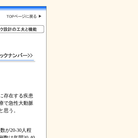
に存在する疾患
療で急性大動脈
と思う。
が20-30人程
は年間30-40