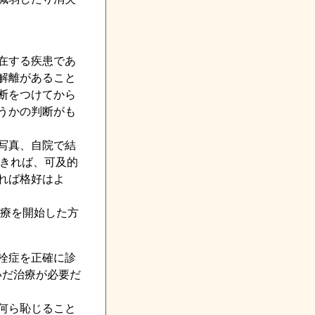
在する疾患であ
解離があること
断をつけてから
うかの判断がも
写真、自院で結
できれば、可及的
れば格好はよ
療を開始した方
栓症を正確に診
いだ治療が必要だ
何ら恥じること