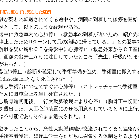
手術に至らずに死亡した症例
が疑われ転送されてくる途中や、病院に到着して診療を開始
例として、以下のような経験がある。
送中に救急車内で心肺停止（救急車の到着が遅いため、紹介先
停止したためUターンして元の病院に帰っている。」との返事
解離を疑い胸部ＣＴを撮影中に心肺停止（救急外来からＣＴ室
。画像の出来上がりに注目していたところ「先生、呼吸がとま
があった。）
送後心肺停止（診断を確定して手術準備を進め、手術室に搬入する
nical dissociationとなり死亡された。）
送し手術台にのせてすぐに心肺停止（ストレッチャーで手術室
たんに眼球挙上を呈し死亡された。）
し胸骨縦切開後、上行大動脈破裂により心停止（胸骨正中切開
を露出した。人工心肺装置にのせる用意をしているときに上行
は不可能でありそのまま逝去された。）
をしたことから、急性大動脈解離が搬送されてくると連絡が
手術室看護師、臨床工学士をただちに召集する体制をとるよう