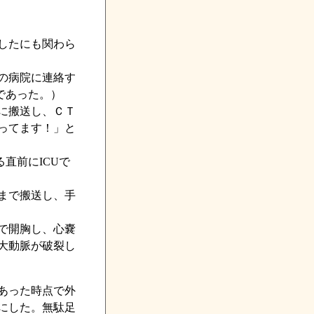
したにも関わら
の病院に連絡す
であった。）
に搬送し、ＣＴ
ってます！」と
直前にICUで
まで搬送し、手
で開胸し、心嚢
大動脈が破裂し
あった時点で外
にした。無駄足