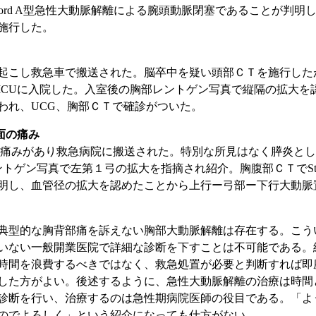
nford A型急性大動脈解離による腕頭動脈閉塞であることが判
施行した。
こし救急車で搬送された。脳卒中を疑い頭部ＣＴを施行した
ICUに入院した。入室後の胸部レントゲン写真で縦隔の拡大を
われ、UCG、胸部ＣＴで確診がついた。
面の痛み
みがあり救急病院に搬送された。特別な所見はなく膵炎とし
トゲン写真で左第１弓の拡大を指摘され紹介。胸腹部ＣＴでStanf
明し、血管径の拡大を認めたことから上行ー弓部ー下行大動脈
型的な胸背部痛を訴えない胸部大動脈解離は存在する。こう
いない一般開業医院で詳細な診断を下すことは不可能である。
時間を浪費するべきではなく、救急処置が必要と判断すれば即
した方がよい。後述するように、急性大動脈解離の治療は時間
診断を行い、治療するのは急性期病院医師の役目である。「よ
のでよろしく」という紹介になっても仕方がない。