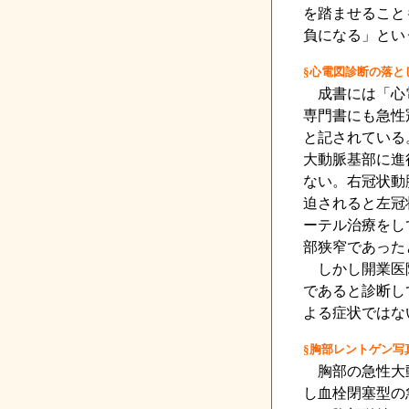
を踏ませること
負になる」とい
§心電図診断の落と
成書には「心電
専門書にも急性
と記されている
大動脈基部に進
ない。右冠状動
迫されると左冠
ーテル治療をし
部狭窄であった
しかし開業医院
であると診断し
よる症状ではな
§胸部レントゲン写
胸部の急性大動
し血栓閉塞型の