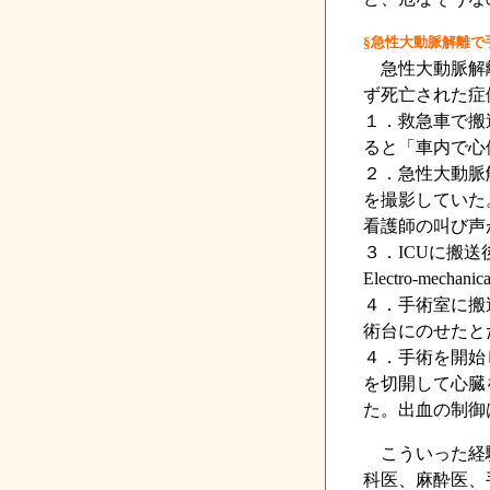
§急性大動脈解離で
急性大動脈解離
ず死亡された症
１．救急車で搬
ると「車内で心
２．急性大動脈
を撮影していた
看護師の叫び声
３．ICUに搬
Electro-mecha
４．手術室に搬
術台にのせたと
４．手術を開始
を切開して心臓
た。出血の制御
こういった経験
科医、麻酔医、