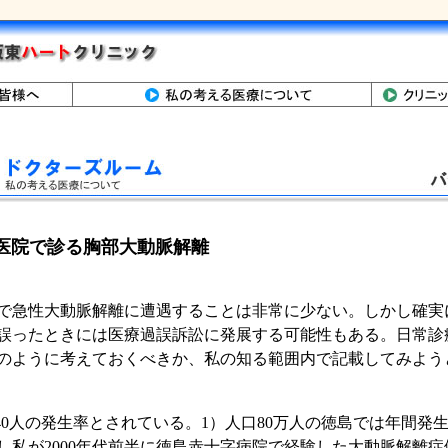
業医院で診る胸部大動脈解離
急性大動脈解離に遭遇することは非常に少ない。しかし確実
誤ったときには医療過誤訴訟に発展する可能性もある。日常診
のように考えておくべきか、私の知る範囲内で記載してみよう
-40人の発生率とされている。1）人口80万人の徳島では年間発生数
私が2000年代前半に徳島赤十字病院で経験した大動脈解離症例数