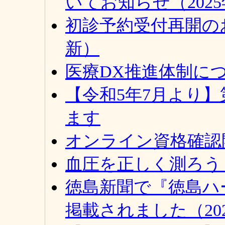
いてお知らせ（2025
初診予約受付再開のお
新）
医療DX推進体制につ
【令和5年7月より
ます
オンライン資格確認開
血圧を正しく測ろう（
徳島新聞で『徳島ハ
掲載されました（20